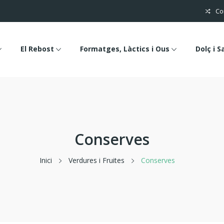
Co
El Rebost
Formatges, Làctics i Ous
Dolç i S
Conserves
Inici
Verdures i Fruites
Conserves