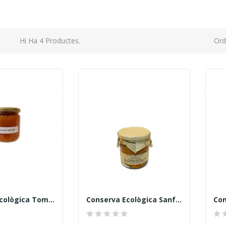
Hi Ha 4 Productes.
Ord
Conserva Ecològica Tomàquet Amb Ceba Fregida,...
Conserva Ecològica Sanfaina, 400gr. L'horta De...