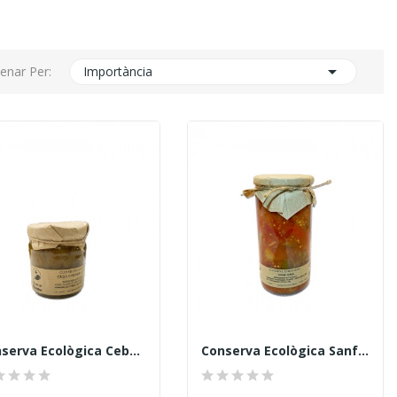

enar Per:
Importància
Conserva Ecològica Ceba Caramelitzada 250gr
Conserva Ecològica Sanfaina, 750gr. L'horta De...